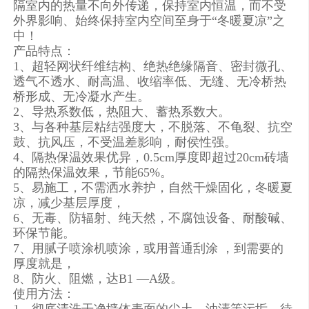
隔室内的热量不向外传递，保持室内恒温，而不受
外界影响、始终保持室内空间至身于
“冬暖夏凉”之
中！
产品特点：
1、超轻网状纤维结构、绝热绝缘隔音、密封微孔、
透气不透水、耐高温、收缩率低、无缝、无冷桥热
桥形成、无冷凝水产生。
2、导热系数低，热阻大、蓄热系数大。
3、与各种基层粘结强度大，不脱落、不龟裂、抗空
鼓、抗风压，不受温差影响，耐侯性强。
4、隔热保温效果优异，0.5cm厚度即超过20cm砖墙
的隔热保温效果，节能65%。
5、易施工，不需洒水养护，自然干燥固化，冬暖夏
凉，减少基层厚度，
6
、无毒、防辐射、纯天然，不腐蚀设备、耐酸碱、
环保节能。
7、用腻子喷涂机喷涂，或用普通刮涂 ，到需要的
厚度就是，
8
、防火、阻燃，达
B1 —A级。
使用方法
：
1、彻底清洗干净墙体
表面的尘土、油渍等污垢，待